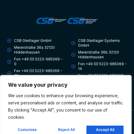
CSB Gleitlager GmbH
CSB Gleitlager Systems
GmbH
Meierstraße 36a 32120
Hiddenhausen
Meierstraße 36b 32120
English
Hiddenhausen
Fon +49 (0) 5223-985069 -
Slovak
0
Fon +49 (0) 5223-985069 -
14
Fax +49 (0) 5223-985069 -
Czech
20
Fax +49 (0) 5223-985069 -
20
Polish
info@csb-gleitlager.de
We value your privacy
info@csb-gleitlager-
systems.de
Slovenian
We use cookies to enhance your browsing experience,
Dutch
serve personalised ads or content, and analyse our traffic.
By clicking "Accept All", you consent to our use of
Hungarian
cookies.
© Copyright 2026. All rights reserved.
Italian
Customise
Reject All
Accept All
Impressum
Datenschutz
Cookie-Einstellungen
German