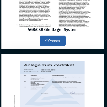
AGB:CSB Gleitlager System
Prenos