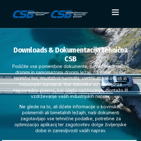
Downloads & Dokumentacija tehnična
CSB
Poiščite vse pomembne dokumente, povezane z našimi
drsnimi in samomaznimi drsnimi ležaji, na enem mestu:
tehnični listi, montažna navodila, certifikati kakovosti in
industrijski standardi. Vse datoteke so na voljo za
neposredno prenos, kar olajša načrtovanje, montažo in
vzdrževanje vaših industrijskih naprav.
Ne glede na to, ali iščete informacije o kovinskih,
polimernih ali bimetalnih ležajih, naši dokumenti
zagotavljajo vse tehnične podatke, potrebne za
optimizacijo aplikacij ter zagotovitev dolge življenjske
dobe in zanesljivosti vaših naprav.