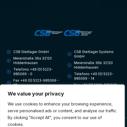
CSB Gleitlager GmbH
CSB Gleitlager Systems
GmbH
Meierstraße 36a 32120
Hiddenhausen
Meierstraße 36b 32120
English
Hiddenhausen
Telefono +49 (0) 5223-
Slovak
985069 - 0
Telefono +49 (0) 5223-
985069 - 14
Fax +49 (0) 5223-985069 -
Czech
20
Fax +49 (0) 5223-985069 -
20
Polish
info@csb-gleitlager.de
We value your privacy
info@csb-gleitlager-
systems.de
Slovenian
We use cookies to enhance your browsing experience,
Dutch
serve personalised ads or content, and analyse our traffic.
By clicking "Accept All", you consent to our use of
Hungarian
cookies.