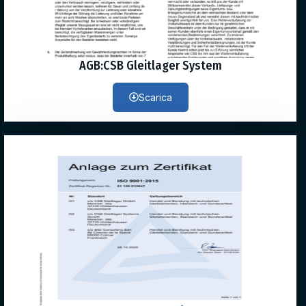
AGB:CSB Gleitlager System
Scarica