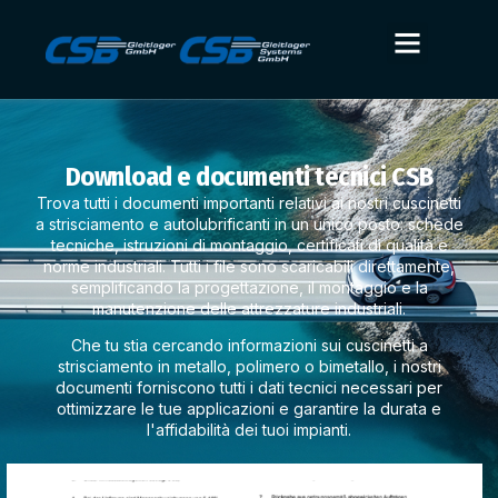
Download e documenti tecnici CSB
Trova tutti i documenti importanti relativi ai nostri cuscinetti
a strisciamento e autolubrificanti in un unico posto: schede
tecniche, istruzioni di montaggio, certificati di qualità e
norme industriali. Tutti i file sono scaricabili direttamente,
semplificando la progettazione, il montaggio e la
manutenzione delle attrezzature industriali.
Che tu stia cercando informazioni sui cuscinetti a
strisciamento in metallo, polimero o bimetallo, i nostri
documenti forniscono tutti i dati tecnici necessari per
ottimizzare le tue applicazioni e garantire la durata e
l'affidabilità dei tuoi impianti.