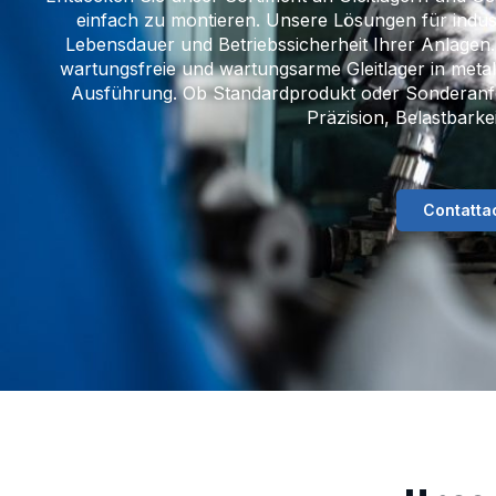
einfach zu montieren. Unsere Lösungen für indus
Lebensdauer und Betriebssicherheit Ihrer Anlagen.A
wartungsfreie und wartungsarme Gleitlager in metall
Ausführung. Ob Standardprodukt oder Sonderanf
Präzision, Belastbarkei
Contatta