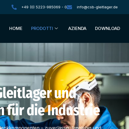
+49 (0) 5223-985069 - 0
info@csb-gleitlager.de
HOME
PRODOTTI
AZIENDA
DOWNLOAD
leitlager und
für die Industrie
lenkkomponenten – zuverlässig, langlebig und