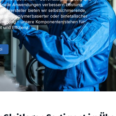
trielle Anwendungen verbessern Leistung,
ls Hersteller bieten wir selbstschmierende,
ischer, polymerbasierter oder bimetallischer
ertigung – unsere Komponenten stehen für
t und Effizienz.
ci